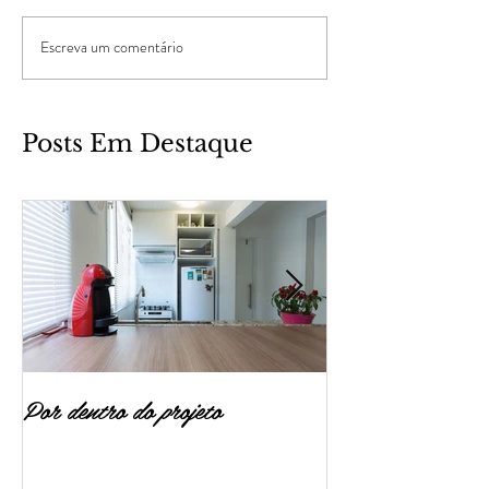
Escreva um comentário
Posts Em Destaque
Por dentro do projeto
Tendências 2018